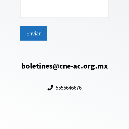
boletines@cne-ac.org.mx
5555646676